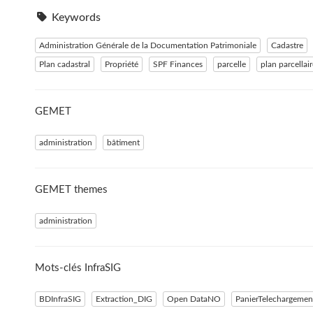
Keywords
Administration Générale de la Documentation Patrimoniale
Cadastre
Plan cadastral
Propriété
SPF Finances
parcelle
plan parcellair
GEMET
administration
bâtiment
GEMET themes
administration
Mots-clés InfraSIG
BDInfraSIG
Extraction_DIG
Open DataNO
PanierTelechargeme