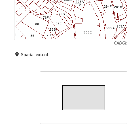
CADGI
Spatial extent