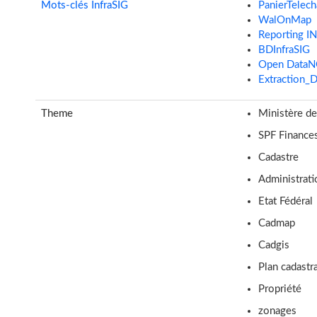
Mots-clés InfraSIG
PanierTelec
WalOnMap
Reporting 
BDInfraSIG
Open Data
Extraction_
Theme
Ministère de
SPF Finance
Cadastre
Administrati
Etat Fédéral
Cadmap
Cadgis
Plan cadastra
Propriété
zonages