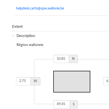
helpdesk.carto@spw.wallonie.be
Extent
Description
Région wallonne
N
W
S